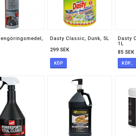
engöringsmedel,
Dasty Classic, Dunk, 5L
Dasty C
1L
299 SEK
85 SEK
KÖP
KÖP…