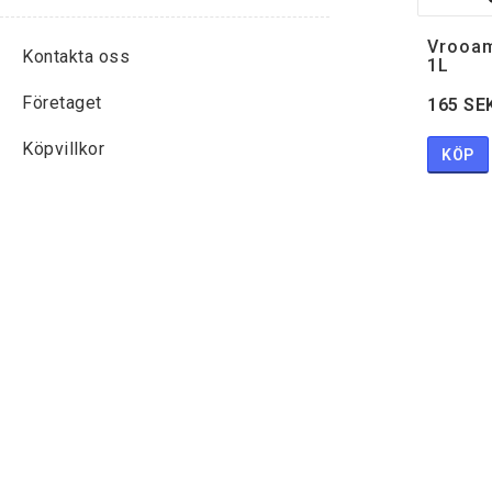
Vrooam
Kontakta oss
1L
Företaget
165 SE
Köpvillkor
KÖP