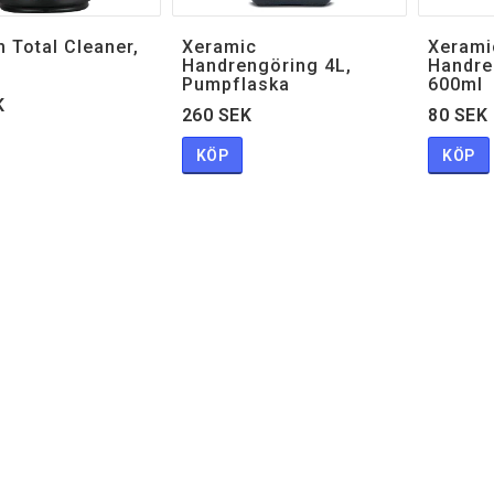
 Total Cleaner,
Xeramic
Xerami
Handrengöring 4L,
Handre
Pumpflaska
600ml
K
260 SEK
80 SEK
KÖP
KÖP